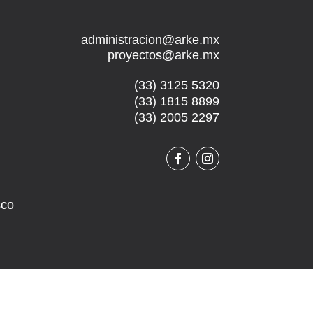
administracion@arke.mx
proyectos@arke.mx
(33) 3125 5320
(33) 1815 8899
(33) 2005 2297
sco